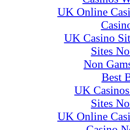
UK Online Cas
Casin
UK Casino Si
Sites N
Non Gams
Best B
UK Casinos
Sites N
UK Online Cas
Casino N