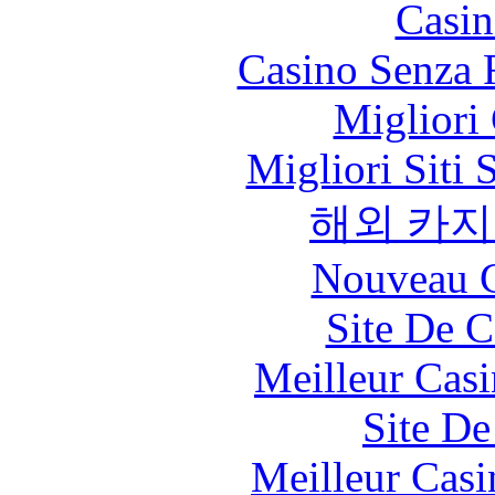
Casin
Casino Senza 
Migliori
Migliori Siti
해외 카지
Nouveau C
Site De C
Meilleur Cas
Site De
Meilleur Casi