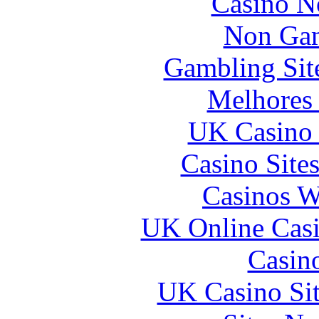
Casino N
Non Gam
Gambling Sit
Melhores 
UK Casino
Casino Site
Casinos W
UK Online Cas
Casin
UK Casino Si