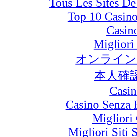
Tous Les Sites De
Top 10 Casino
Casin
Migliori
オンライン
本人確
Casin
Casino Senza 
Migliori
Migliori Siti