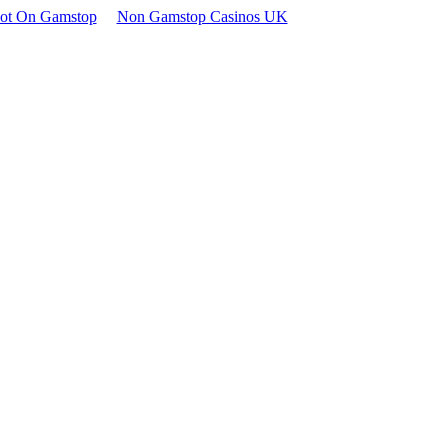
Not On Gamstop
Non Gamstop Casinos UK