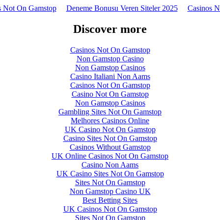
es Not On Gamstop
Deneme Bonusu Veren Siteler 2025
Casinos 
Discover more
Casinos Not On Gamstop
Non Gamstop Casino
Non Gamstop Casinos
Casino Italiani Non Aams
Casinos Not On Gamstop
Casino Not On Gamstop
Non Gamstop Casinos
Gambling Sites Not On Gamstop
Melhores Casinos Online
UK Casino Not On Gamstop
Casino Sites Not On Gamstop
Casinos Without Gamstop
UK Online Casinos Not On Gamstop
Casino Non Aams
UK Casino Sites Not On Gamstop
Sites Not On Gamstop
Non Gamstop Casino UK
Best Betting Sites
UK Casinos Not On Gamstop
Sites Not On Gamstop