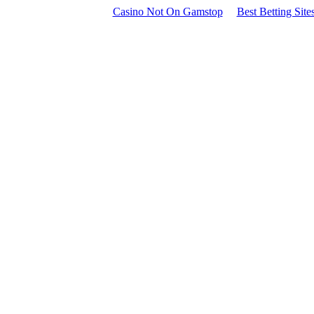
Casino Not On Gamstop
Best Betting Sit