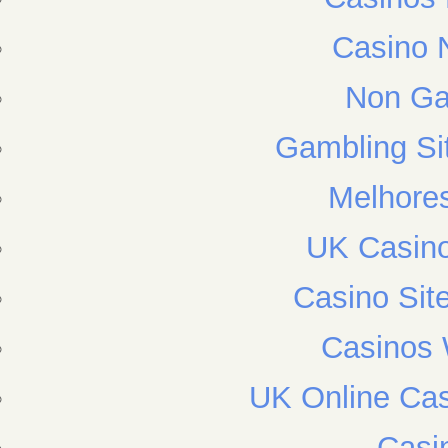
Casino 
Non Ga
Gambling Si
Melhore
UK Casin
Casino Sit
Casinos 
UK Online Ca
Casi