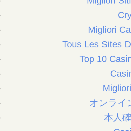
Migliori S
Cr
Migliori Ca
Tous Les Sites D
Top 10 Casi
Casi
Miglior
オンライ
本人確