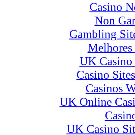
Casino N
Non Gam
Gambling Sit
Melhores 
UK Casino
Casino Site
Casinos W
UK Online Cas
Casin
UK Casino Si