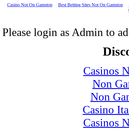
Casino Not On Gamstop
Best Betting Sites Not On Gamstop
Please login as Admin to a
Disc
Casinos 
Non Ga
Non Gam
Casino It
Casinos 