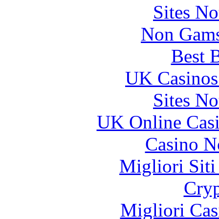
Sites N
Non Gams
Best B
UK Casinos
Sites N
UK Online Cas
Casino N
Migliori Sit
Cryp
Migliori Cas