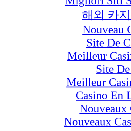
Migliori Siti
해외 카지
Nouveau C
Site De C
Meilleur Cas
Site De
Meilleur Casi
Casino En L
Nouveaux 
Nouveaux Cas