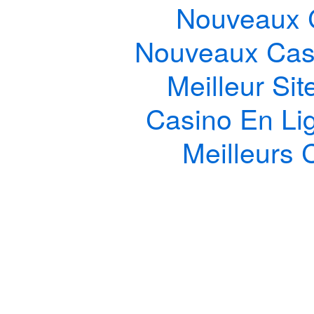
Nouveaux 
Nouveaux Cas
Meilleur Sit
Casino En Li
Meilleurs 